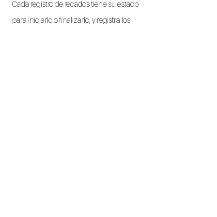
Cada registro de recados tiene su estado
para iniciarlo o finalizarlo, y registra los
mensajes identificando el usuario y
fecha/hora del mensaje, como los
cambios de estado del mismo
©2019 by MacPro. Proudly created with Wix.com