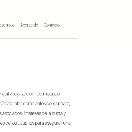
esarrollo
Acerca de
Contacto
fácil visualización, permitiendo
cíficos, tales como datos del contrato,
 asociados, intereses de la cuota y
es de los usuarios para asegurar una