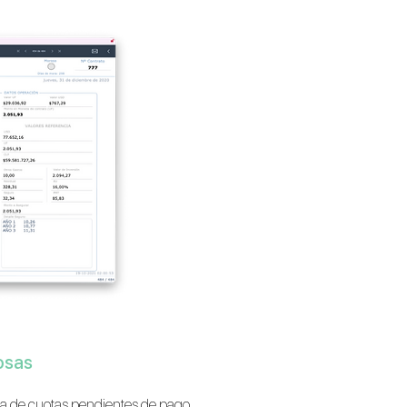
osas
ista de cuotas pendientes de pago,