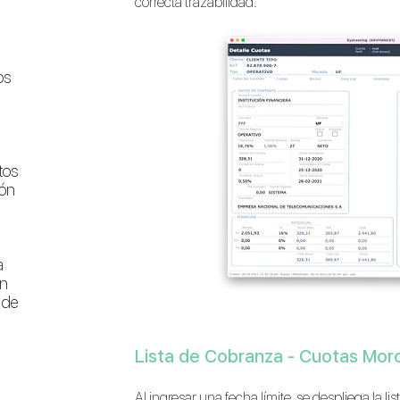
correcta trazabilidad.
os
tos
ión
a
en
 de
Lista de Cobranza - Cuotas Mor
Al ingresar una fecha límite, se despliega la l