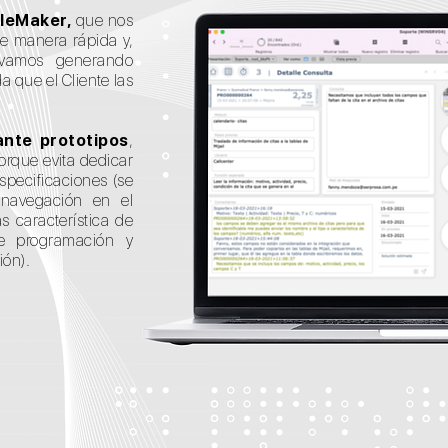
ileMaker,
que nos
de manera rápida y,
o vamos generando
a que el Cliente las
ante prototipos
,
orque evita dedicar
pecificaciones (se
 navegación en el
s característica de
de programación y
ión).